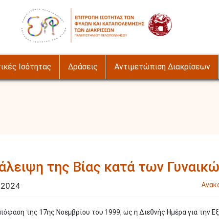
Image
ικές Ισότητας
Δράσεις
Αντιμετώπιση Διακρίσεων
ξάλειψη της Βίας κατά των Γυναικ
υ
2024
Ανακ
απόφαση της 17ης Νοεμβρίου του 1999, ως η Διεθνής Ημέρα για την Ε