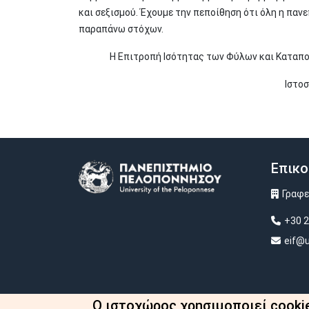
και σεξισμού. Έχουμε την πεποίθηση ότι όλη η πα
παραπάνω στόχων.
Η Επιτροπή Ισότητας των Φύλων και Καταπο
Ιστοσ
Επικο
Image
Γραφε
+30 2
eif@u
Ο ιστοχώρος χρησιμοποιεί cooki