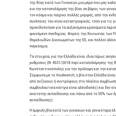
της Βίας κατά των Γυναικών, μια μέρα που μας καλ
για την καταπολέμηση της βίας σε βάρος των γυναι
τον κόσμο και παίρνει πολλές μορφές, από την ενδ
συνέπειες του είναι καταστροφικές, τόσο για τις γ
προειδοποίησε για τα αυξανόμενα κρούσματα περισ
φαινόμενο πανδημίας. Φορείς της Κοινωνίας των Πο
Θεμελιωδών Δικαιωμάτων της ΕΕ, και πολλοί άλλοι,
παγκόσμια.
Τα στοιχεία, για την Ελλάδα είναι ιδιαιτέρως ανη
ρυθμίσεις (Ν. 4531/2018 περί καταπολέμησης της 
Κωνσταντινούπολης για την πρόληψη και την καταπ
Σύμφωνα με το Vouliwatch, η βία στην Ελλάδα είν
από συζύγους ή συντρόφους στο πλαίσιο συμβίωσης
συμβουλευτικά κέντρα είναι αλλοδαπές) και δεν εί
ανώτατης εκπαίδευσης και πάνω από το 50% των δ
εκπαίδευσης).
Η έμφυλη βία κατά των γυναικών και γενικότερα ό