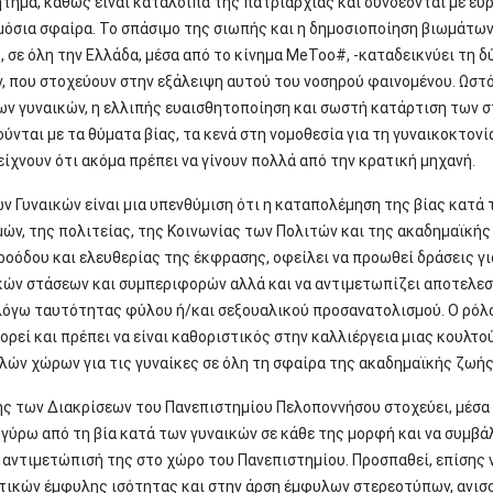
τημα, καθώς είναι κατάλοιπα της πατριαρχίας και συνδέονται με ευ
ημόσια σφαίρα. Το σπάσιμο της σιωπής και η δημοσιοποίηση βιωμάτω
 σε όλη την Ελλάδα, μέσα από το κίνημα ΜeToo#, -καταδεικνύει τη δ
, που στοχεύουν στην εξάλειψη αυτού του νοσηρού φαινομένου. Ωστό
ν γυναικών, η ελλιπής ευαισθητοποίηση και σωστή κατάρτιση των 
νται με τα θύματα βίας, τα κενά στη νομοθεσία για τη γυναικοκτονί
είχνουν ότι ακόμα πρέπει να γίνουν πολλά από την κρατική μηχανή.
ων Γυναικών είναι μια υπενθύμιση ότι η καταπολέμηση της βίας κατά
μών, της πολιτείας, της Κοινωνίας των Πολιτών και της ακαδημαϊκής
οόδου και ελευθερίας της έκφρασης, οφείλει να προωθεί δράσεις γι
ικών στάσεων και συμπεριφορών αλλά και να αντιμετωπίζει αποτελε
η λόγω ταυτότητας φύλου ή/και σεξουαλικού προσανατολισμού. Ο ρόλ
ρεί και πρέπει να είναι καθοριστικός στην καλλιέργεια μιας κουλτο
αλών χώρων για τις γυναίκες σε όλη τη σφαίρα της ακαδημαϊκής ζωή
ς των Διακρίσεων του Πανεπιστημίου Πελοποννήσου στοχεύει, μέσα 
α γύρω από τη βία κατά των γυναικών σε κάθε της μορφή και να συμβά
 αντιμετώπισή της στο χώρο του Πανεπιστημίου. Προσπαθεί, επίσης 
ιτικών έμφυλης ισότητας και στην άρση έμφυλων στερεοτύπων, ανι