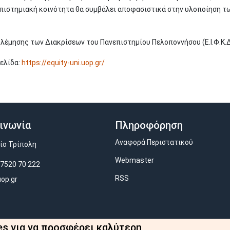
νεπιστημιακή κοινότητα θα συμβάλει αποφασιστικά στην υλοποίηση τ
λέμησης των Διακρίσεων του Πανεπιστημίου Πελοποννήσου (Ε.Ι.Φ.Κ.
ελίδα:
https://equity-uni.uop.gr/
ινωνία
Πληροφόρηση
Αναφορά Περιστατικού
ίο Τρίπολη
Webmaster
7520 70 222
RSS
op.gr
es για να προσφέρει καλύτερη