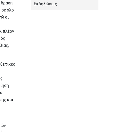
ε δράση
Εκδηλώσεις
 σε όλο
νώ οι
, πλέον
μός
βίας,
οθετικές
ς.
οίηση
τα
ρης και
δών