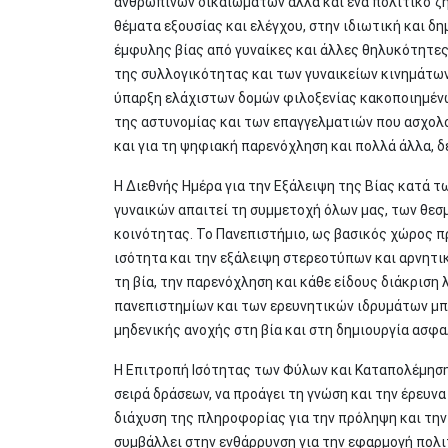
ανθρωπίνων δικαιωμάτων αλλά και ένα πολιτικό ζή
θέματα εξουσίας και ελέγχου, στην ιδιωτική και δ
έμφυλης βίας από γυναίκες και άλλες θηλυκότητες,
της συλλογικότητας και των γυναικείων κινημάτων
ύπαρξη ελάχιστων δομών φιλοξενίας κακοποιημένω
της αστυνομίας και των επαγγελματιών που ασχολού
και για τη ψηφιακή παρενόχληση και πολλά άλλα, δ
Η Διεθνής Ημέρα για την Εξάλειψη της Βίας κατά τ
γυναικών απαιτεί τη συμμετοχή όλων μας, των θεσ
κοινότητας. Το Πανεπιστήμιο, ως βασικός χώρος πρ
ισότητα και την εξάλειψη στερεοτύπων και αρνητ
τη βία, την παρενόχληση και κάθε είδους διάκρισ
πανεπιστημίων και των ερευνητικών ιδρυμάτων μπο
μηδενικής ανοχής στη βία και στη δημιουργία ασφ
Η Επιτροπή Ισότητας των Φύλων και Καταπολέμηση
σειρά δράσεων, να προάγει τη γνώση και την έρευν
διάχυση της πληροφορίας για την πρόληψη και την
συμβάλλει στην ενθάρρυνση για την εφαρμογή πολ