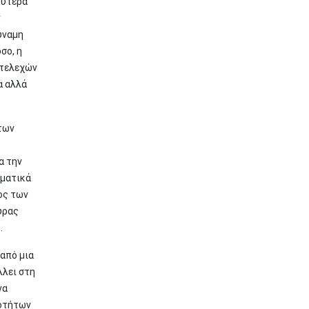
ρύτερα
ν
ύναμη
σο, η
στελεχών
α αλλά
 των
α την
σματικά
ος των
ύρας
ς.
από μια
λλει στη
να
σοτήτων