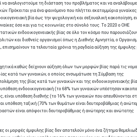
εί να αναλογιστούμε τη διάσταση του προβλήματος και να αναλάβουμ
κών. Πρόκειται για ένα φαινόμενο που πλήττει εκατομμύρια γυναίκες,
οοικογενειακή βία έως την ψυχολογική και σεξουαλική κακοποίηση, ε
υναίκες όσο και για τις κοινωνίες στο σύνολό τους. Το 2020 ο ΟΗΕ
τατικών ενδοοικογενειακής βίας σε όλο τον κόσμο που παρουσιάζουν
λιτών και διεθνείς οργανισμοί όπως η Διεθνής Αμνηστία, ο Oργανισ
 επισημαίνουν τα τελευταία χρόνια τη ραγδαία αύξηση της έμφυλης 
συχητικά καθώς δείχνουν αύξηση όλων των μορφών βίας παρά τις νομ
Βίας κατά των γυναικών, ο οποίος ενσωμάτωσε τη Σύμβαση της
ολέμηση της βίας κατά των γυναικών και της ενδοοικογενειακής βία
αι υπόθεση ενδοοικογενειακή (το 68% των γυναικών υπέστησαν κακοπ
, είναι υπόθεση διεθνής (το 16% των γυναικών που απευθύνονται σ
ναι υπόθεση ταξική (70% των θυμάτων είναι δευτεροβάθμιας ή ανώτε
ραστών είναι απόφοιτοι δευτεροβάθμιας ή ανώτερης και ανώτατης
λες οι μορφές έμφυλης βίας δεν αποτελούν μόνο ένα ζήτημα θεμελιω